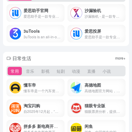
爱思助手官网
沙漏验机
爱思助手是一款专业的苹果手机管理工具，提供海量正版iPhone、iPad应用、游戏、铃声、壁纸等免费下载、一键刷机、设备数据备份与恢复、系统维护等全方位服务，是亿万果粉的必备助手。
沙漏验机 - 是一款专业的苹果验机助手、苹果刷机助手，同时配有沙漏验机PC端、沙漏验机mac版；专为苹果用户提供专业精准的验机服务，以及功能全面的设备管理；验机我们是专业的！
3uTools
爱思投屏
3uTools is an all-in-one iOS management tool offering app downloads, data backup, flashing, device info, and system maintenance for iPhone and iPad users.
爱思助手是一款专业的苹果手机管理工具，提供海量正版iPhone、iPad应用、游戏、铃声、壁纸等免费下载、一键刷机、设备数据备份与恢复、系统维护等全方位服务，是亿万果粉的必备助手。
日常生活
more+
常用
音乐
影视
短剧
动漫
直播
小说
懂车帝
高德地图
懂车帝是一个汽车资讯平台，懂车更懂你。懂车帝资讯平台会聪明地分析你的兴趣爱好，自动为你推荐喜欢的汽车内容，提供最新汽车报价，汽车图片，汽车价格大全，汽车新闻、行情、评测、导购等内容，是提供信息最快最全的中国汽车网站，看车选车买车就上懂车帝。
高德地图官方网站，提供全国地图浏览，地点搜索，公交驾车查询服务。可同时查看商家团购、优惠信息。高德地图，您的出行、生活好帮手。
淘宝闪购
猫眼专业版
自2025年12月起，“饿了么”品牌更名为“淘宝闪购”。公司2008年创立于上海，是中国领先的即时电商平台。截至目前，平台服务已覆盖全国2000余个城市，用户量超过4亿。
猫眼票房分析，提供准确的每日电影实时票房、排片、上座率查询，为电影从业者提供及时、专业的数据分析服务
拼多多 新电商开创者
闲鱼
拼多多作为新电商开创者，致力于将娱乐社交的元素融入电商运营中，通过“社交+电商”的模式，让更多的用户带着乐趣分享实惠，享受全新的共享式购物体验。
闲鱼，中国领先的闲置二手交易平台，趣味生活社区，从最初的C2C交易，到用户在这里分享技能、兴趣与经验，从物品到服务、从交易到交流，如今闲鱼累计用户数超5亿，日均交易额已突破10亿，每天都有400万件闲置物品在平台上发布。同时，闲鱼以闲置交易为起点，还发展出一键转卖、极速回收、验货宝、闲鱼小法庭等服务；并在2024年闲鱼成立十周年之际推出了闲鱼简历功能，通过闲置时间、技能来赚钱，让你的人生另起一行。