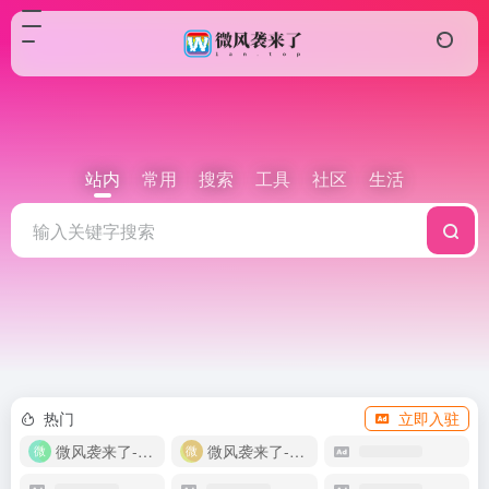
站内
常用
搜索
工具
社区
生活
热门
立即入驻
微风袭来了-教程网
微风袭来了-自助商城