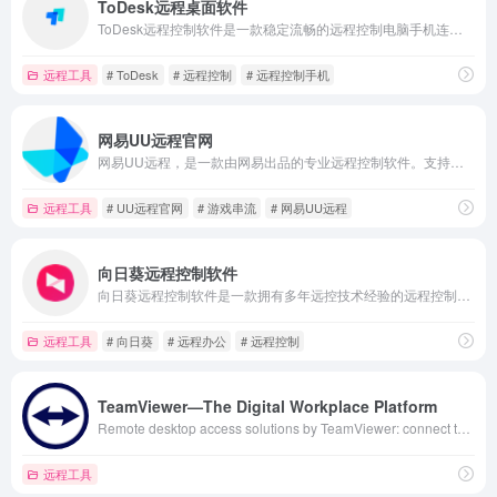
ToDesk远程桌面软件
ToDesk远程控制软件是一款稳定流畅的远程控制电脑手机连接软件,可远程桌面办公,远程协助运维.采用端对端加密,让每一次远程访问都安全可靠。
远程工具
# ToDesk
# 远程控制
# 远程控制手机
网易UU远程官网
网易UU远程，是一款由网易出品的专业远程控制软件。支持手机、平板、Mac 、PC、TV 与掌机等多设备远控电脑，满足远程游戏、办公和协助需求。凭借高速直连和超低延迟，提供流畅的本地操控体验，支持真彩、 HDR 、4K、144 帧画面显示，支持远程开机、多屏协作、高速文件传输，同时兼容键鼠、手柄和多点触控，让用户不仅可以高效办公也能快乐游戏。
远程工具
# UU远程官网
# 游戏串流
# 网易UU远程
向日葵远程控制软件
向日葵远程控制软件是一款拥有多年远控技术经验的远程控制软件，可远程控制手机，远程桌面连接，远程开机，远程管理等，并深入各行各业提供企业远程办公、企业IT运维、技术支持等企业远程解决方案。
远程工具
# 向日葵
# 远程办公
# 远程控制
TeamViewer—The Digital Workplace Platform
Remote desktop access solutions by TeamViewer: connect to remote computers, provide remote support, and collaborate online ➤ Free for personal use!
远程工具