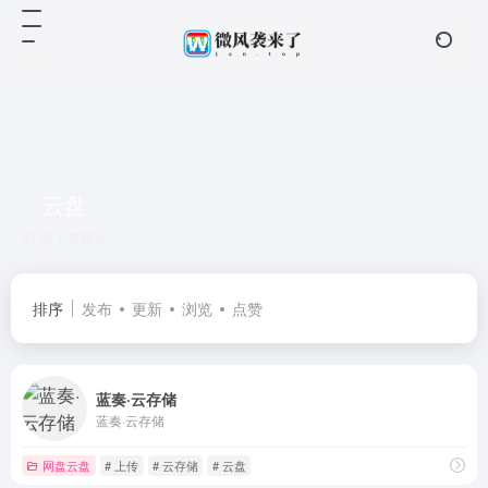
云盘
共 1 篇网址
排序
发布
更新
浏览
点赞
蓝奏·云存储
蓝奏·云存储
网盘云盘
# 上传
# 云存储
# 云盘