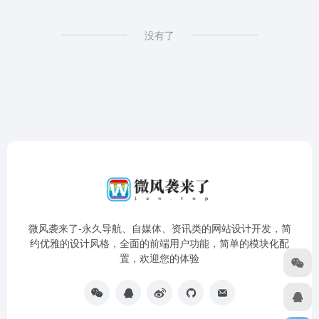
没有了
微风袭来了-永久导航、自媒体、资讯类的网站设计开发，简
约优雅的设计风格，全面的前端用户功能，简单的模块化配
置，欢迎您的体验