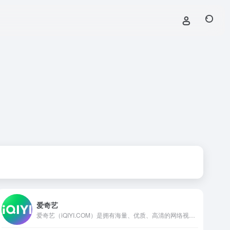
爱奇艺
爱奇艺（iQIYI.COM）是拥有海量、优质、高清的网络视频的大型视频网站，专业的网络视频播放平台。爱奇艺影视内容丰富多元，涵盖电影、电视剧、动漫、综艺、生活、音乐、搞笑、财经、军事、体育、片花、资讯、微电影、儿童、母婴、教育、科技、时尚、原创、公益、游戏、旅游、拍客、汽车、纪录片、爱奇艺自制剧等剧目。视频播放清晰流畅，操作界面简单友好，真正为用户带来“悦享品质”的在线观看体验。" data-hid="description