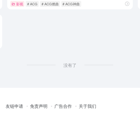
影视
# ACG
# ACG燃曲
# ACG神曲
没有了
友链申请
免责声明
广告合作
关于我们