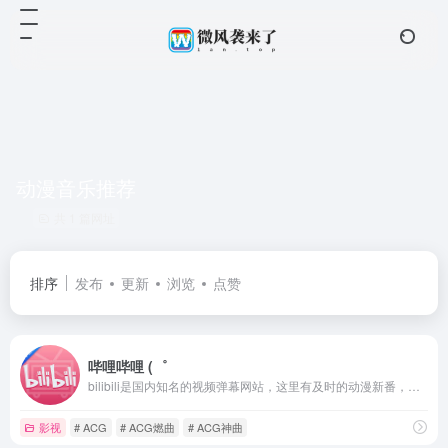
动漫音乐推荐
共 1 篇网址
排序
发布
更新
浏览
点赞
哔哩哔哩 (゜
bilibili是国内知名的视频弹幕网站，这里有及时的动漫新番，活跃的ACG氛围，有创意的Up主。大家可以在这里找到许多欢乐。
影视
# ACG
# ACG燃曲
# ACG神曲