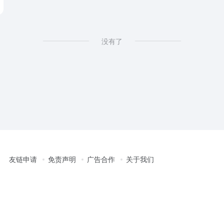
查询，驾车导航，中国地图，北京地图，街景地图，团购，优惠信息
没有了
友链申请
免责声明
广告合作
关于我们