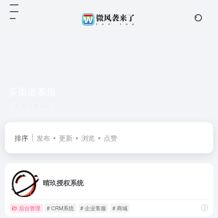
多渠道客服
共 1 篇网址
排序
发布
更新
浏览
点赞
晴玖授权系统
后台管理
# CRM系统
# 企业客服
# 商城