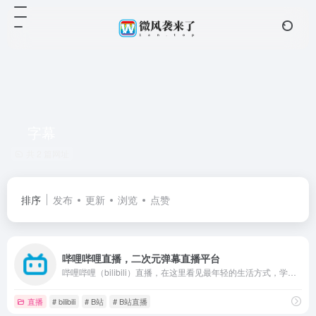
字幕
共 2 篇网址
排序
发布
更新
浏览
点赞
哔哩哔哩直播，二次元弹幕直播平台
哔哩哔哩（bilibili）直播，在这里看见最年轻的生活方式，学习、游戏、电竞、宅舞、唱见、绘画、美食等等应有尽有，快来捕捉你最喜欢的up主最真实的一面吧！
直播
# bilibili
# B站
# B站直播