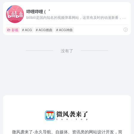
哔哩哔哩 (゜
bilibili是国内知名的视频弹幕网站，这里有及时的动漫新番，活跃的ACG氛围，有创意的Up主。大家可以在这里找到许多欢乐。
影视
# ACG
# ACG燃曲
# ACG神曲
没有了
微风袭来了-永久导航、自媒体、资讯类的网站设计开发，简