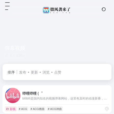
弹幕视频
共 1 篇网址
排序
发布
更新
浏览
点赞
哔哩哔哩 (゜
bilibili是国内知名的视频弹幕网站，这里有及时的动漫新番，活跃的ACG氛围，有创意的Up主。大家可以在这里找到许多欢乐。
影视
# ACG
# ACG燃曲
# ACG神曲