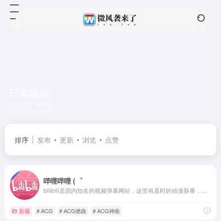
日本动漫
共 1 篇网址
排序
发布
更新
浏览
点赞
哔哩哔哩 (゜
bilibili是国内知名的视频弹幕网站，这里有及时的动漫新番，活跃的ACG氛围，有创意的Up主。大家可以在这里找到许多欢乐。
影视
# ACG
# ACG燃曲
# ACG神曲