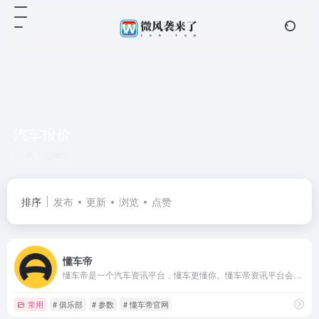
汽车报价
共 1 篇网址
排序
发布
更新
浏览
点赞
懂车帝
懂车帝是一个汽车资讯平台，懂车更懂你。懂车帝资讯平台会聪明地分析你的兴趣爱好，自动为你推荐喜欢的汽车内容，提供最新汽车报价，汽车图片，汽车价格大全，汽车新闻、行情、评测、导购等内容，是提供信息最快最全的中国汽车网站，看车选车买车就上懂车帝。
常用
# 俱乐部
# 参数
# 懂车帝官网