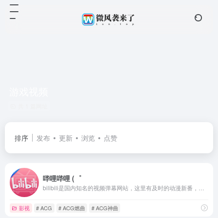
游戏视频
共 1 篇网址
排序
发布
更新
浏览
点赞
哔哩哔哩 (゜
bilibili是国内知名的视频弹幕网站，这里有及时的动漫新番，活跃的ACG氛围，有创意的Up主。大家可以在这里找到许多欢乐。
影视
# ACG
# ACG燃曲
# ACG神曲