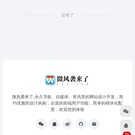
没有了
微风袭来了-永久导航、自媒体、资讯类的网站设计开发，简
约优雅的设计风格，全面的前端用户功能，简单的模块化配
置，欢迎您的体验
25°