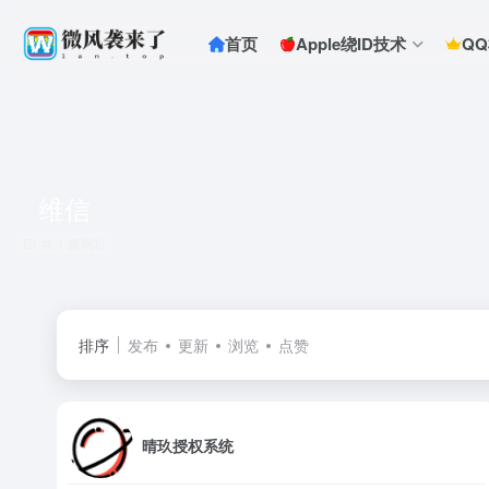
首页
Apple绕ID技术
Q
维信
共 1 篇网址
排序
发布
更新
浏览
点赞
晴玖授权系统