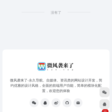
没有了
微风袭来了-永久导航、自媒体、资讯类的网站设计开发，简
约优雅的设计风格，全面的前端用户功能，简单的模块化配
置，欢迎您的体验
33°