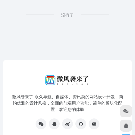
没有了
微风袭来了-永久导航、自媒体、资讯类的网站设计开发，简
约优雅的设计风格，全面的前端用户功能，简单的模块化配
置，欢迎您的体验