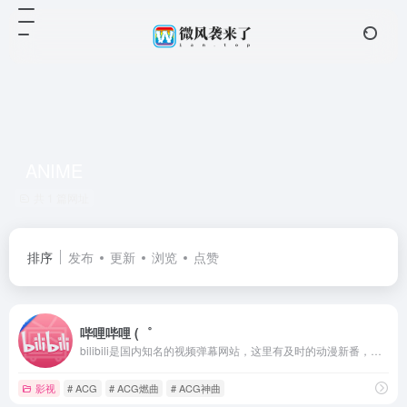
ANIME
共 1 篇网址
排序
发布
更新
浏览
点赞
哔哩哔哩 (゜
bilibili是国内知名的视频弹幕网站，这里有及时的动漫新番，活跃的ACG氛围，有创意的Up主。大家可以在这里找到许多欢乐。
影视
# ACG
# ACG燃曲
# ACG神曲