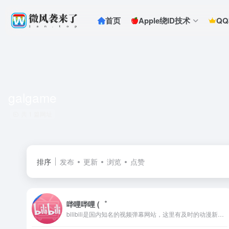
首页
Apple绕ID技术
Q
galgame
共 1 篇网址
排序
发布
更新
浏览
点赞
哔哩哔哩 (゜
bilibili是国内知名的视频弹幕网站，这里有及时的动漫新番，活跃的ACG氛围，有创意的Up主。大家可以在这里找到许多欢乐。