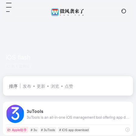
iOS flash
共 1 篇网址
排序
发布
更新
浏览
点赞
3uTools
3uTools is an all-in-one iOS management tool offering app downloads, data backup, flashing, device info, and system maintenance for iPhone and iPad users.
Apple助手
# 3u
# 3uTools
# iOS app download