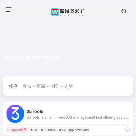
iPhone mirroring tool
共 1 篇网址
排序
发布
更新
浏览
点赞
3uTools
3uTools is an all-in-one iOS management tool offering app downloads, data backup, flashing, device info, and system maintenance for iPhone and iPad users.
Apple助手
# 3u
# 3uTools
# iOS app download