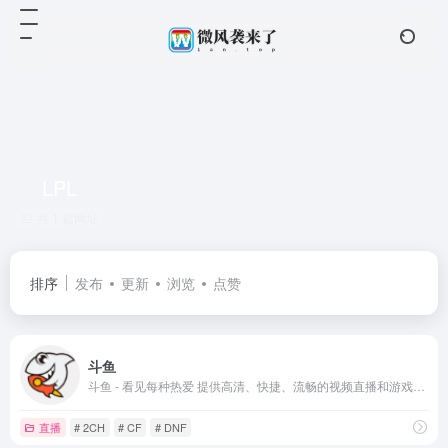
LPL
共 1 篇网址
排序
发布
更新
浏览
点赞
斗鱼
斗鱼 - 看见每种热爱 提供高清、快捷、流畅的视频直播和游戏赛事直播服务，包含英雄联盟lol直播、穿越火线cf直播、dota2直播、美女直播等各类热门游戏赛事直播和各种名家大神游戏直播，内容丰富，推送及时，带给你不一样的视听体验，一切尽在斗鱼 - 每个人的直播平台。
直播
# 2CH
# CF
# DNF