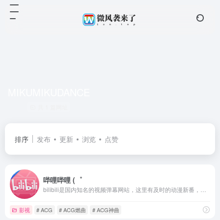
MIKUMIKUDANCE
共 1 篇网址
排序
发布
更新
浏览
点赞
哔哩哔哩 (゜
bilibili是国内知名的视频弹幕网站，这里有及时的动漫新番，活跃的ACG氛围，有创意的Up主。大家可以在这里找到许多欢乐。
影视
# ACG
# ACG燃曲
# ACG神曲