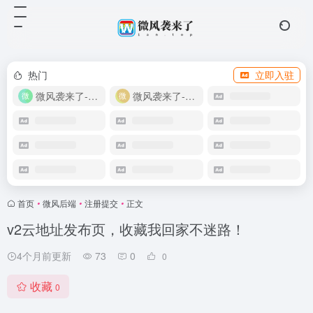
热门
立即入驻
微风袭来了-教程网
微风袭来了-自助商城
首页
•
微风后端
•
注册提交
•
正文
v2云地址发布页，收藏我回家不迷路！
4个月前更新
73
0
0
收藏
0