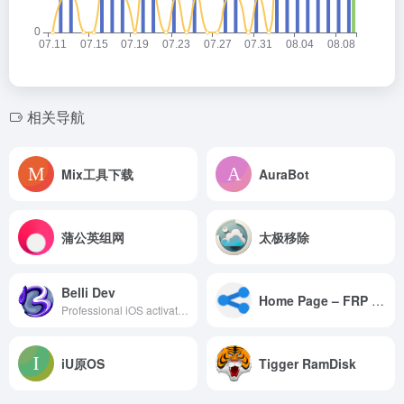
相关导航
Mix工具下载
AuraBot
蒲公英组网
太极移除
Belli Dev
Home Page – FRP FILE
Professional iOS activation, jailbreak, and unlocking solutions. Hello Activator Pro, AIO Tools, BellRa1n JailBreak. Trusted by developers worldwide.
iU原OS
Tigger RamDisk