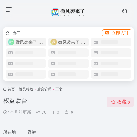
热门
立即入驻
微风袭来了-教程网
微风袭来了-自助商城
首页
•
微风授权
•
后台管理
•
正文
权益后台
收藏
0
4个月前更新
70
0
0
所在地：
香港