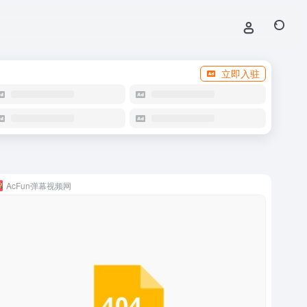
立即入驻
AcFun弹幕视频网