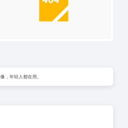
偶像，年轻人都在用。