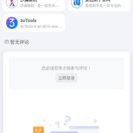
沙漏验机 - 是一款专业的苹果验机助手、苹果刷机助手，同时配有沙漏验机PC端、沙漏验机mac版；专为苹果用户提供专业精准的验机服务，以及功能全面的设备管理；验机我们是专业的！
爱思助手是一款专业的苹果手机管理工具，提供海量正版iPhone、iPad应用、游戏、铃声、壁纸等免费下载、一键刷机、设备数据备份与恢复、系统维护等全方位服务，是亿万果粉的必备助手。
3uTools
3uTools is an all-in-one iOS management tool offering app downloads, data backup, flashing, device info, and system maintenance for iPhone and iPad users.
暂无评论
您必须登录才能参与评论！
立即登录