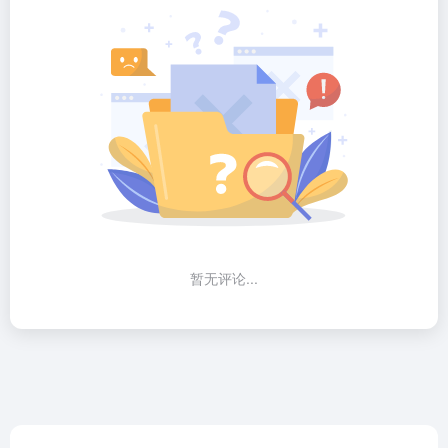
暂无评论...