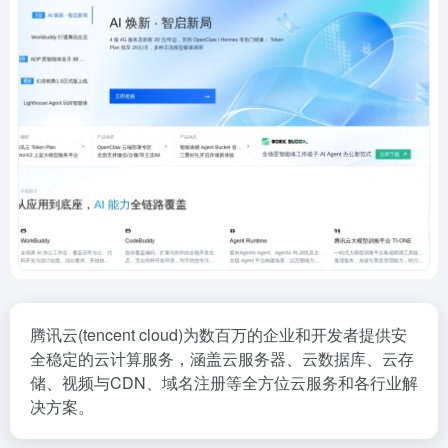
腾讯云(tencent cloud)为数百万的企业和开发者提供安
全稳定的云计算服务，涵盖云服务器、云数据库、云存
储、视频与CDN、域名注册等全方位云服务和各行业解
决方案。