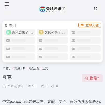
热门
立即入驻
微风袭来了-教程网
微风袭来了-自助商城
首页
•
实用工具
•
网盘云盘
•
正文
夸克
收藏
0
5个月前发布
109
0
0
夸克pc/app为你带来极速、智能、安全、高效的搜索体验,找