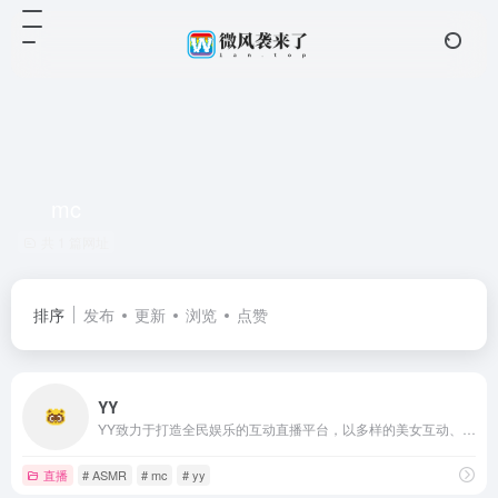
mc
共 1 篇网址
排序
发布
更新
浏览
点赞
YY
YY致力于打造全民娱乐的互动直播平台，以多样的美女互动、优质的直播内容、极致的互动体验，满足用户音乐、舞蹈、户外等直播及绝地求生、王者荣耀等热门游戏直播的观看需求。
直播
# ASMR
# mc
# yy