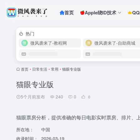
首页
Apple绕ID技术
Q
热门
微风袭来了-教程网
微风袭来了-自助商城
首页
•
日常生活
•
常用
•
猫眼专业版
猫眼专业版
5个月前发布
240
0
0
猫眼票房分析，提供准确的每日电影实时票房、排片、
所在地：
中国
收录时间：
2026-03-19