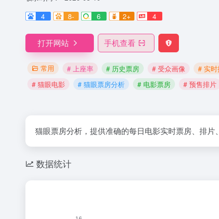
4
8-
6
2+
4
打开网站
手机查看
常用
# 上座率
# 历史票房
# 受众画像
# 实
# 猫眼电影
# 猫眼票房分析
# 电影票房
# 预售排片
猫眼票房分析，提供准确的每日电影实时票房、排片
数据统计