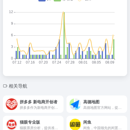
相关导航
拼多多 新电商开创者
高德地图
拼多多作为新电商开创者，致力于将娱乐社交的元素融入电商运营中，通过“社交+电商”的模式，让更多的用户带着乐趣分享实惠，享受全新的共享式购物体验。
高德地图官方网站，提供全国地图浏览，地点搜索，公交驾车查询服务。可同时查看商家团购、优惠信息。高德地图，您的出行、生活好帮手。
猫眼专业版
闲鱼
猫眼票房分析，提供准确的每日电影实时票房、排片、上座率查询，为电影从业者提供及时、专业的数据分析服务
闲鱼，中国领先的闲置二手交易平台，趣味生活社区，从最初的C2C交易，到用户在这里分享技能、兴趣与经验，从物品到服务、从交易到交流，如今闲鱼累计用户数超5亿，日均交易额已突破10亿，每天都有400万件闲置物品在平台上发布。同时，闲鱼以闲置交易为起点，还发展出一键转卖、极速回收、验货宝、闲鱼小法庭等服务；并在2024年闲鱼成立十周年之际推出了闲鱼简历功能，通过闲置时间、技能来赚钱，让你的人生另起一行。