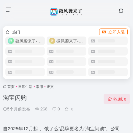
热门
立即入驻
微风袭来了-教程网
微风袭来了-自助商城
首页
•
日常生活
•
常用
•
正文
淘宝闪购
收藏
0
5个月前发布
268
0
0
自2025年12月起，“饿了么”品牌更名为“淘宝闪购”。公司