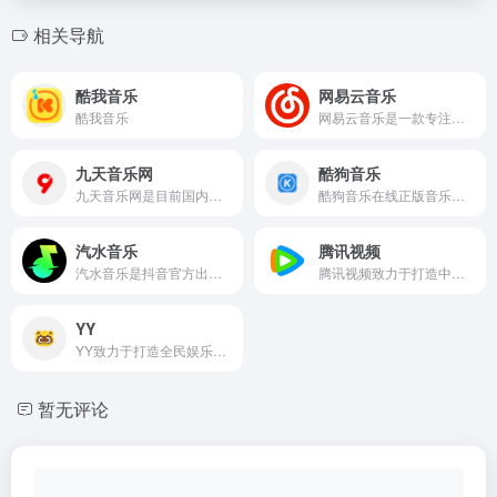
相关导航
酷我音乐
网易云音乐
酷我音乐
网易云音乐是一款专注于发现与分享的音乐产品，依托专业音乐人、DJ、好友推荐及社交功能，为用户打造全新的音乐生活。
九天音乐网
酷狗音乐
九天音乐网是目前国内最悠久的音乐服务品牌，为用户提供高品质音乐免费试听、正版音乐下载、MV观看、唱片购买。平台汇聚了众多优质音乐人和歌手，拥有流行、民谣、电子、摇滚等十多个流派的原创音乐作品。
酷狗音乐在线正版音乐网站，为您提供酷狗音乐播放器下载 、在线音乐试听下载，提供听书、长音频、频道、听小说和MV播放服务。酷狗音乐，就是歌多！小说相声也很多！场景音乐也很多！
汽水音乐
腾讯视频
汽水音乐是抖音官方出品的一款音乐app，可以帮你发现更多好音乐。汽水音乐APP产品拥有千万量级曲库，支持海量音乐随心听，同时具备个性化推荐、分类电台、特色榜单等功能，汽水音乐官网帮助你发现小众好音乐拒绝千篇一律 。用户还可以同步抖音音乐收藏，彰显个人音乐品味，下次听歌更方便。
腾讯视频致力于打造中国领先的在线视频媒体平台，以丰富的内容、极致的观看体验、便捷的登录方式、多平台无缝应用体验以及快捷分享的产品特性，主要满足用户在线观看视频的需求。
YY
YY致力于打造全民娱乐的互动直播平台，以多样的美女互动、优质的直播内容、极致的互动体验，满足用户音乐、舞蹈、户外等直播及绝地求生、王者荣耀等热门游戏直播的观看需求。
暂无评论