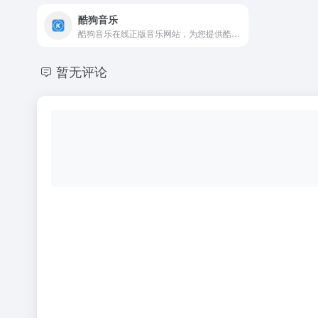
酷狗音乐
酷狗音乐在线正版音乐网站，为您提供酷狗音乐播放器下载 、在线音乐试听下载，提供听书、长音频、频道、听小说和MV播放服务。酷狗音乐，就是歌多！小说相声也很多！场景音乐也很多！
暂无评论