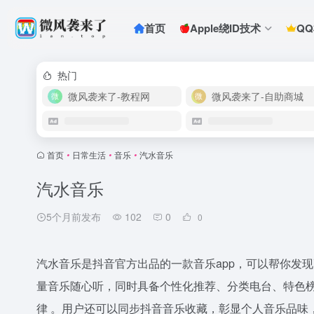
首页
Apple绕ID技术
Q
热门
微风袭来了-教程网
微风袭来了-自助商城
首页
•
日常生活
•
音乐
•
汽水音乐
汽水音乐
5个月前发布
102
0
0
汽水音乐是抖音官方出品的一款音乐app，可以帮你发
量音乐随心听，同时具备个性化推荐、分类电台、特色
律 。用户还可以同步抖音音乐收藏，彰显个人音乐品味